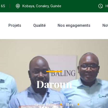
 65
Kobaya, Conakry, Guinée
Ho
Projets
Qualité
Nos engagements
No
Daroun
Group Baling
Blog