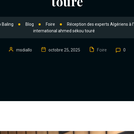
touré
 Baling
Blog
Foire
Réception des experts Algériens à l
international ahmed sékou touré
msdiallo
octobre 25, 2025
Foire
0