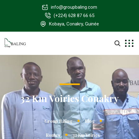
info@groupbaling.com
(+224) 628 87 66 65
Kobaya, Conakry, Guinée
32 Km Voiries Conakry
Group Baling
Blog
Routes
32 Km Voiries